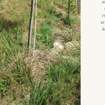
m
r
ar
d