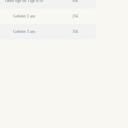
Demi tige ou Tige 8/10
45€
Gobelet 2 ans
25€
Gobelet 3 ans
35€