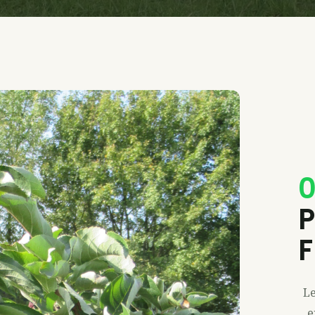
0
P
F
Le
e