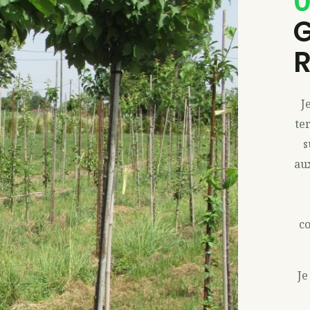
0
G
R
J
te
s
aux
c
Je