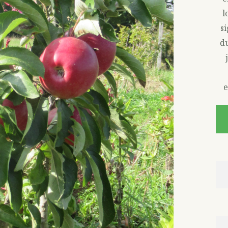
l
s
du
e