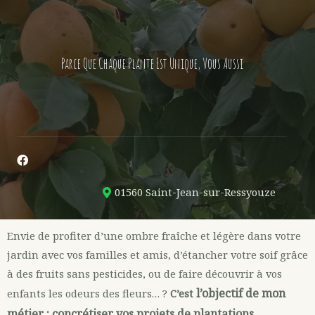
Parce Que Chaque Plante Est Unique, Vous Aussi
01560 Saint-Jean-sur-Ressyouze
Envie de profiter d’une ombre fraîche et légère dans votre
jardin avec vos familles et amis, d’étancher votre soif grâce
à des fruits sans pesticides, ou de faire découvrir à vos
l’objectif de mon
enfants les odeurs des fleurs… ?
C’est
métier : concrétiser vos projets de plantations.